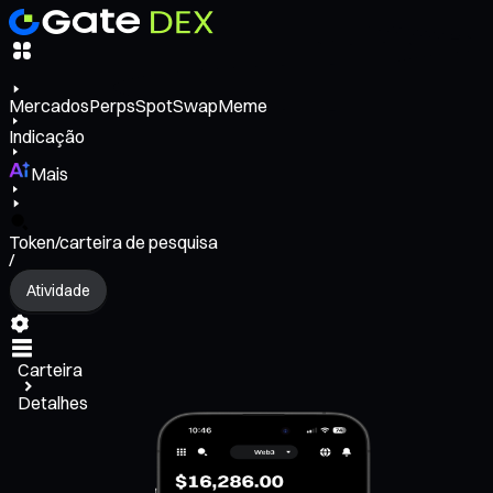
Mercados
Perps
Spot
Swap
Meme
Indicação
Mais
Token/carteira de pesquisa
/
Atividade
Carteira
Detalhes