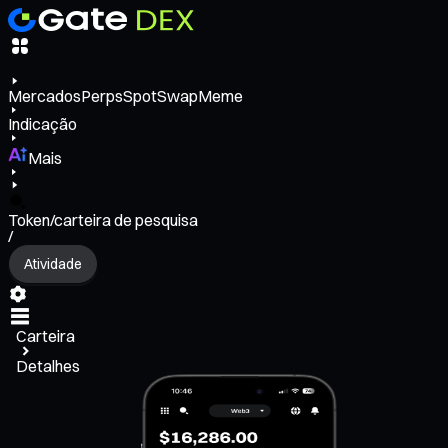
Mercados
Perps
Spot
Swap
Meme
Indicação
Mais
Token/carteira de pesquisa
/
Atividade
Carteira
Detalhes