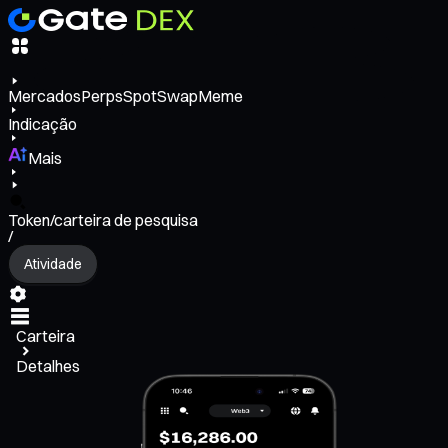
Mercados
Perps
Spot
Swap
Meme
Indicação
Mais
Token/carteira de pesquisa
/
Atividade
Carteira
Detalhes