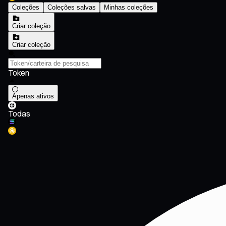
Coleções
Coleções salvas
Minhas coleções
Criar coleção
Criar coleção
Token
Apenas ativos
Todas