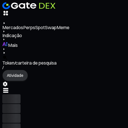
Mercados
Perps
Spot
Swap
Meme
Indicação
Mais
Token/carteira de pesquisa
/
Atividade