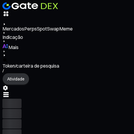
Mercados
Perps
Spot
Swap
Meme
Indicação
Mais
Token/carteira de pesquisa
/
Atividade