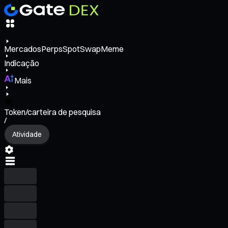
Mercados
Perps
Spot
Swap
Meme
Indicação
Mais
Token/carteira de pesquisa
/
Atividade