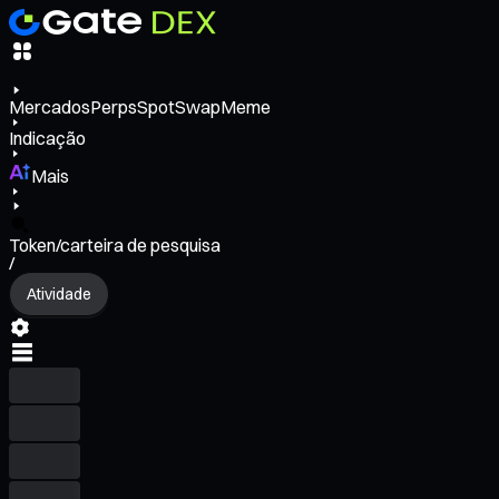
Mercados
Perps
Spot
Swap
Meme
Indicação
Mais
Token/carteira de pesquisa
/
Atividade