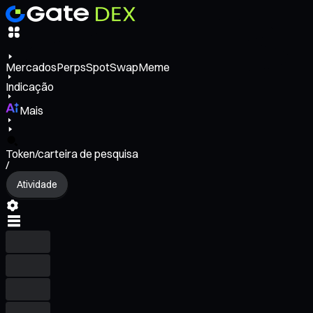
Mercados
Perps
Spot
Swap
Meme
Indicação
Mais
Token/carteira de pesquisa
/
Atividade