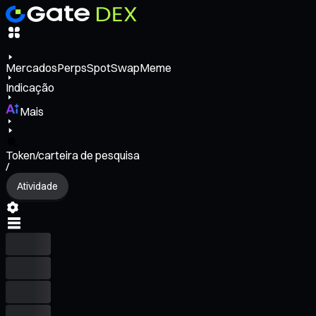
Mercados
Perps
Spot
Swap
Meme
Indicação
Mais
Token/carteira de pesquisa
/
Atividade