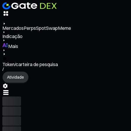
Mercados
Perps
Spot
Swap
Meme
Indicação
Mais
Token/carteira de pesquisa
/
Atividade