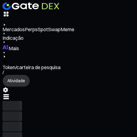
Mercados
Perps
Spot
Swap
Meme
Indicação
Mais
Token/carteira de pesquisa
/
Atividade