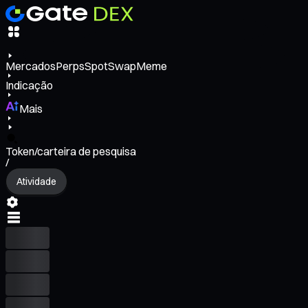
Mercados
Perps
Spot
Swap
Meme
Indicação
Mais
Token/carteira de pesquisa
/
Atividade