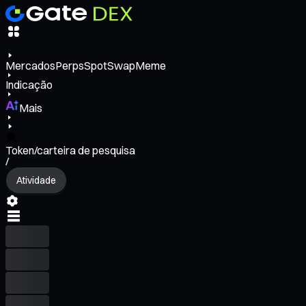
Mercados
Perps
Spot
Swap
Meme
Indicação
Mais
Token/carteira de pesquisa
/
Atividade