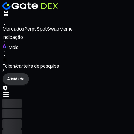
Mercados
Perps
Spot
Swap
Meme
Indicação
Mais
Token/carteira de pesquisa
/
Atividade