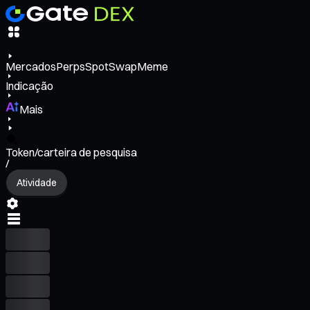
Mercados
Perps
Spot
Swap
Meme
Indicação
Mais
Token/carteira de pesquisa
/
Atividade