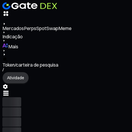
Mercados
Perps
Spot
Swap
Meme
Indicação
Mais
Token/carteira de pesquisa
/
Atividade