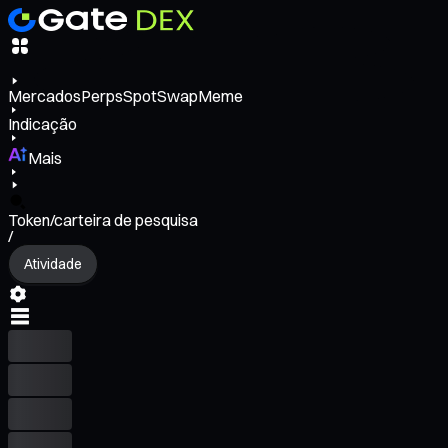
Mercados
Perps
Spot
Swap
Meme
Indicação
Mais
Token/carteira de pesquisa
/
Atividade