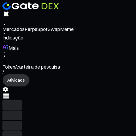
Mercados
Perps
Spot
Swap
Meme
Indicação
Mais
Token/carteira de pesquisa
/
Atividade