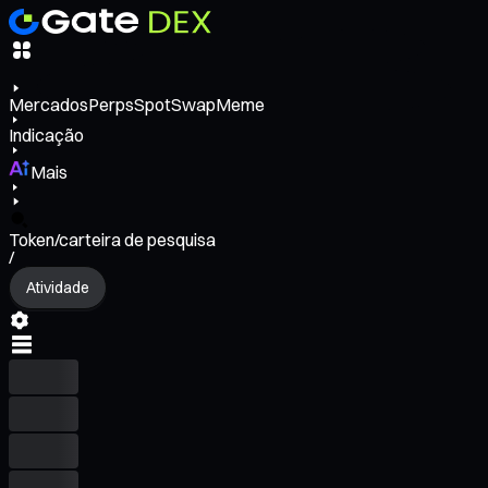
Mercados
Perps
Spot
Swap
Meme
Indicação
Mais
Token/carteira de pesquisa
/
Atividade