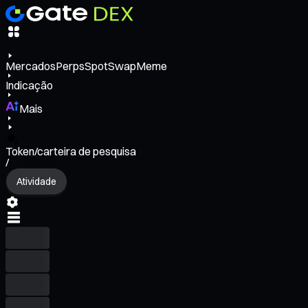
Mercados
Perps
Spot
Swap
Meme
Indicação
Mais
Token/carteira de pesquisa
/
Atividade