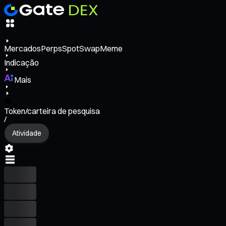
Mercados
Perps
Spot
Swap
Meme
Indicação
Mais
Token/carteira de pesquisa
/
Atividade