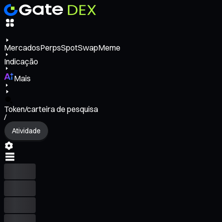
Mercados
Perps
Spot
Swap
Meme
Indicação
Mais
Token/carteira de pesquisa
/
Atividade