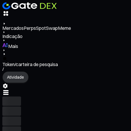
Mercados
Perps
Spot
Swap
Meme
Indicação
Mais
Token/carteira de pesquisa
/
Atividade