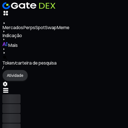
Mercados
Perps
Spot
Swap
Meme
Indicação
Mais
Token/carteira de pesquisa
/
Atividade