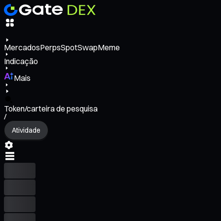
Mercados
Perps
Spot
Swap
Meme
Indicação
Mais
Token/carteira de pesquisa
/
Atividade