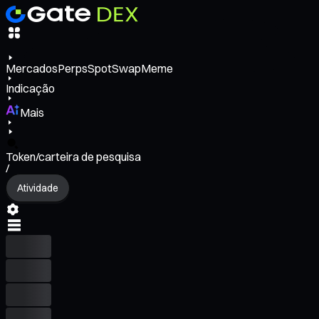
Mercados
Perps
Spot
Swap
Meme
Indicação
Mais
Token/carteira de pesquisa
/
Atividade