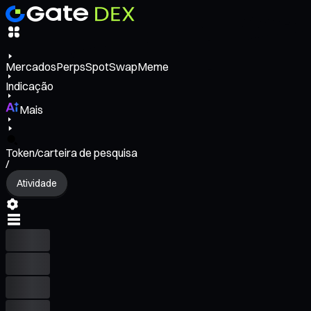
Mercados
Perps
Spot
Swap
Meme
Indicação
Mais
Token/carteira de pesquisa
/
Atividade