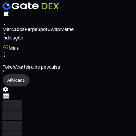
Mercados
Perps
Spot
Swap
Meme
Indicação
Mais
Token/carteira de pesquisa
/
Atividade