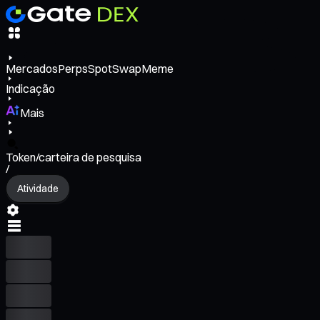
Mercados
Perps
Spot
Swap
Meme
Indicação
Mais
Token/carteira de pesquisa
/
Atividade