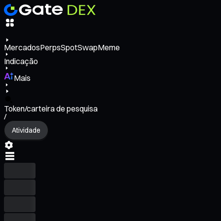
Mercados
Perps
Spot
Swap
Meme
Indicação
Mais
Token/carteira de pesquisa
/
Atividade