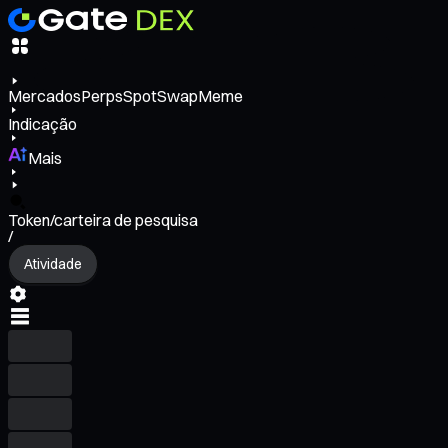
Mercados
Perps
Spot
Swap
Meme
Indicação
Mais
Token/carteira de pesquisa
/
Atividade