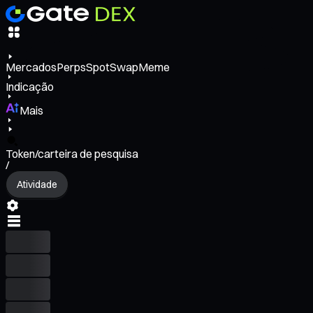
Mercados
Perps
Spot
Swap
Meme
Indicação
Mais
Token/carteira de pesquisa
/
Atividade