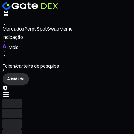
Mercados
Perps
Spot
Swap
Meme
Indicação
Mais
Token/carteira de pesquisa
/
Atividade