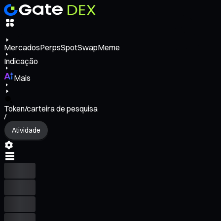
Mercados
Perps
Spot
Swap
Meme
Indicação
Mais
Token/carteira de pesquisa
/
Atividade