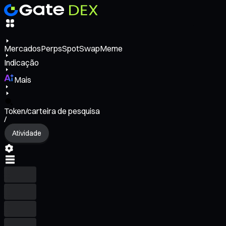
Mercados
Perps
Spot
Swap
Meme
Indicação
Mais
Token/carteira de pesquisa
/
Atividade