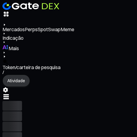
Mercados
Perps
Spot
Swap
Meme
Indicação
Mais
Token/carteira de pesquisa
/
Atividade