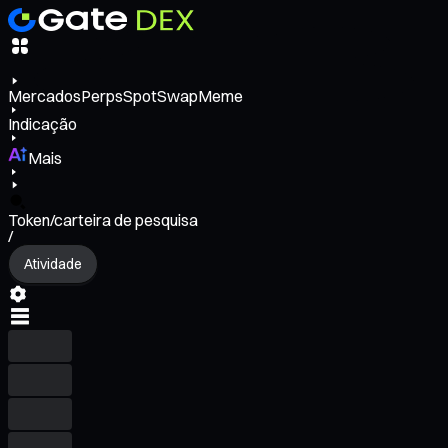
Mercados
Perps
Spot
Swap
Meme
Indicação
Mais
Token/carteira de pesquisa
/
Atividade