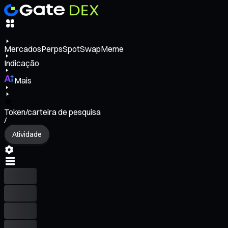
Mercados
Perps
Spot
Swap
Meme
Indicação
Mais
Token/carteira de pesquisa
/
Atividade