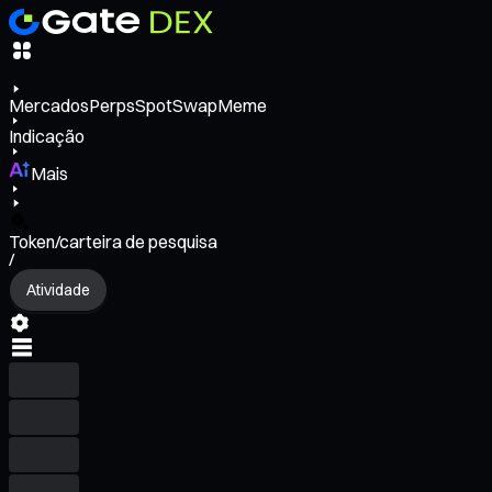
Mercados
Perps
Spot
Swap
Meme
Indicação
Mais
Token/carteira de pesquisa
/
Atividade