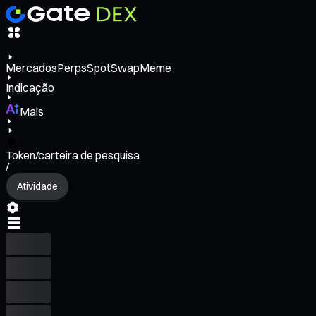
Mercados
Perps
Spot
Swap
Meme
Indicação
Mais
Token/carteira de pesquisa
/
Atividade