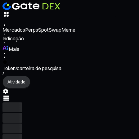
Mercados
Perps
Spot
Swap
Meme
Indicação
Mais
Token/carteira de pesquisa
/
Atividade