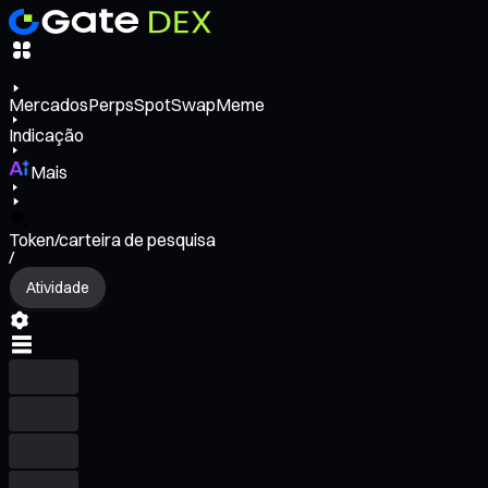
Mercados
Perps
Spot
Swap
Meme
Indicação
Mais
Token/carteira de pesquisa
/
Atividade