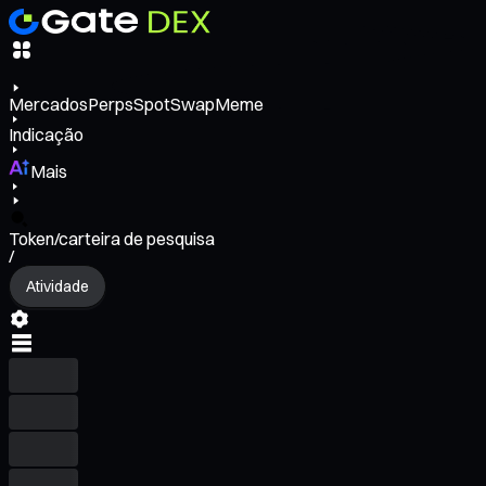
Mercados
Perps
Spot
Swap
Meme
Indicação
Mais
Token/carteira de pesquisa
/
Atividade