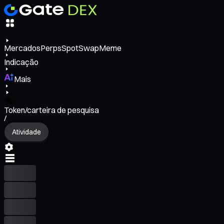
Mercados
Perps
Spot
Swap
Meme
Indicação
Mais
Token/carteira de pesquisa
/
Atividade