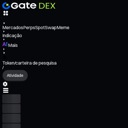
Mercados
Perps
Spot
Swap
Meme
Indicação
Mais
Token/carteira de pesquisa
/
Atividade