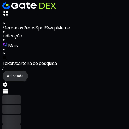
Mercados
Perps
Spot
Swap
Meme
Indicação
Mais
Token/carteira de pesquisa
/
Atividade