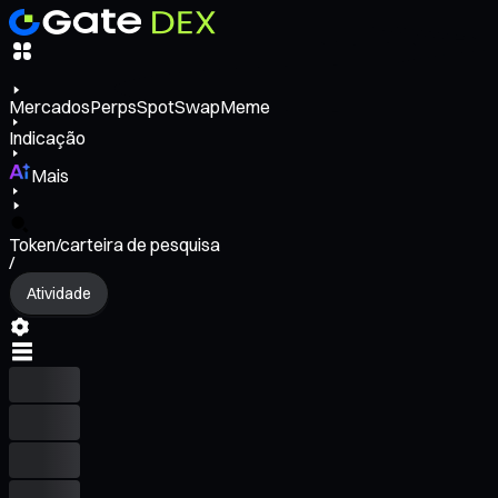
Mercados
Perps
Spot
Swap
Meme
Indicação
Mais
Token/carteira de pesquisa
/
Atividade