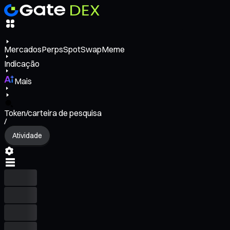
Mercados
Perps
Spot
Swap
Meme
Indicação
Mais
Token/carteira de pesquisa
/
Atividade