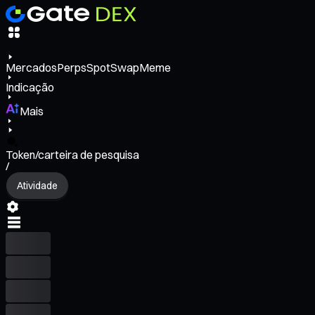
Mercados
Perps
Spot
Swap
Meme
Indicação
Mais
Token/carteira de pesquisa
/
Atividade